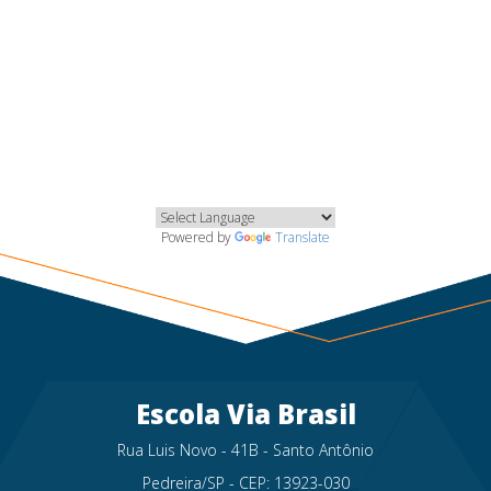
Powered by
Translate
Escola Via Brasil
Rua Luis Novo - 41B - Santo Antônio
Pedreira/SP - CEP: 13923-030