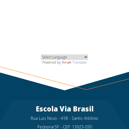
Powered by
Translate
Escola Via Brasil
Rua Luis Novo - 41B - Santo Antônio
Pedreira/SP - CEP: 13923-030