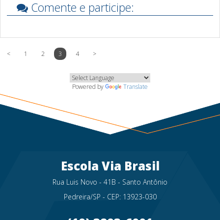
Comente e participe:
<
1
2
3
4
>
Powered by
Translate
Escola Via Brasil
Rua Luis Novo - 41B - Santo Antônio
Pedreira/SP - CEP: 13923-030